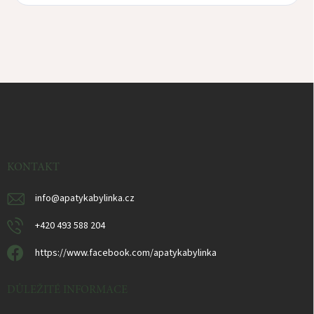
Z
á
p
a
t
í
KONTAKT
info
@
apatykabylinka.cz
+420 493 588 204
https://www.facebook.com/apatykabylinka
DŮLEŽITÉ INFORMACE