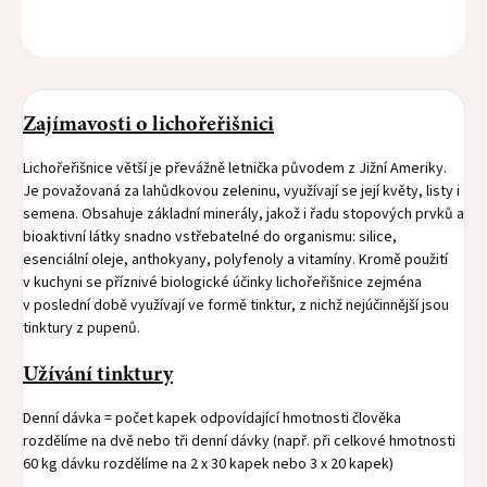
ZEPTAT SE
HLÍDAT
Zajímavosti o lichořeřišnici
Lichořeřišnice větší je převážně letnička původem z Jižní Ameriky.
Je považovaná za lahůdkovou zeleninu, využívají se její květy, listy i
semena. Obsahuje základní minerály, jakož i řadu stopových prvků a
bioaktivní látky snadno vstřebatelné do organismu: silice,
esenciální oleje, anthokyany, polyfenoly a vitamíny. Kromě použití
v kuchyni se příznivé biologické účinky lichořeřišnice zejména
v poslední době využívají ve formě tinktur, z nichž nejúčinnější jsou
tinktury z pupenů.
Užívání tinktury
Denní dávka = počet kapek odpovídající hmotnosti člověka
rozdělíme na dvě nebo tři denní dávky (např. při celkové hmotnosti
60 kg dávku rozdělíme na 2 x 30 kapek nebo 3 x 20 kapek)