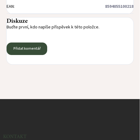
EAN
:
8594055100218
Diskuze
Buďte první, kdo napíše příspěvek k této položce.
Přidat komentář
Z
á
p
a
t
í
KONTAKT