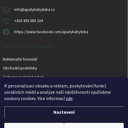
info
@
apatykabylinka.cz
+420 493 588 204
https://www.facebook.com/apatykabylinka
DŮLEŽITÉ INFORMACE
Reklamační formulář
Obchodní podmínky
Ochrana osobních údajů
K personalizaci obsahu a reklam, poskytování funkcí
sociálních médií a analýze naší návštěvnosti využíváme
soubory cookies. Více informací
zde
.
Otevírací doba prodejny PO - PÁ 10.00 - 16.00 hod.
Nastavení
Copyright 2026
Apatyka Bylinka
. Všechna práva vyhrazena.
Upravit nastavení