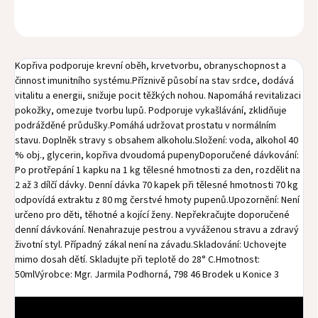
ZEPTAT SE
HLÍDAT
Kopřiva podporuje krevní oběh, krvetvorbu, obranyschopnost a
činnost imunitního systému.Příznivě působí na stav srdce, dodává
vitalitu a energii, snižuje pocit těžkých nohou. Napomáhá revitalizaci
pokožky, omezuje tvorbu lupů. Podporuje vykašlávání, zklidňuje
podrážděné průdušky.Pomáhá udržovat prostatu v normálním
stavu. Doplněk stravy s obsahem alkoholu.Složení: voda, alkohol 40
% obj., glycerin, kopřiva dvoudomá pupenyDoporučené dávkování:
Po protřepání 1 kapku na 1 kg tělesné hmotnosti za den, rozdělit na
2 až 3 dílčí dávky. Denní dávka 70 kapek při tělesné hmotnosti 70 kg
odpovídá extraktu z 80 mg čerstvé hmoty pupenů.Upozornění: Není
určeno pro děti, těhotné a kojící ženy. Nepřekračujte doporučené
denní dávkování. Nenahrazuje pestrou a vyváženou stravu a zdravý
životní styl. Případný zákal není na závadu.Skladování: Uchovejte
mimo dosah dětí. Skladujte při teplotě do 28° C.Hmotnost:
50mlVýrobce: Mgr. Jarmila Podhorná, 798 46 Brodek u Konice 3