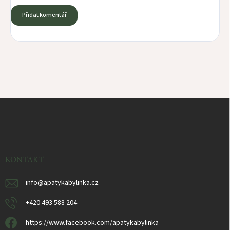
Přidat komentář
Z
á
p
a
t
í
KONTAKT
info
@
apatykabylinka.cz
+420 493 588 204
https://www.facebook.com/apatykabylinka