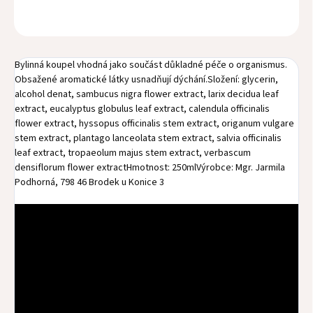
ZEPTAT SE
HLÍDAT
Bylinná koupel vhodná jako součást důkladné péče o organismus.
Obsažené aromatické látky usnadňují dýchání.Složení: glycerin,
alcohol denat, sambucus nigra flower extract, larix decidua leaf
extract, eucalyptus globulus leaf extract, calendula officinalis
flower extract, hyssopus officinalis stem extract, origanum vulgare
stem extract, plantago lanceolata stem extract, salvia officinalis
leaf extract, tropaeolum majus stem extract, verbascum
densiflorum flower extractHmotnost: 250mlVýrobce: Mgr. Jarmila
Podhorná, 798 46 Brodek u Konice 3