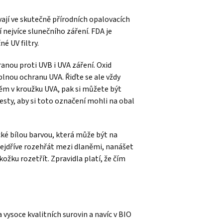
ívají ve skutečně přírodních opalovacích
í nejvíce slunečního záření. FDA je
é UV filtry.
ranou proti UVB i UVA záření. Oxid
plnou ochranu UVA. Řiďte se ale vždy
ěm v kroužku UVA, pak si můžete být
testy, aby si toto označení mohli na obal
ké bílou barvou, která může být na
ejdříve rozehřát mezi dlaněmi, nanášet
ožku rozetřít. Zpravidla platí, že čím
 vysoce kvalitních surovin a navíc v BIO