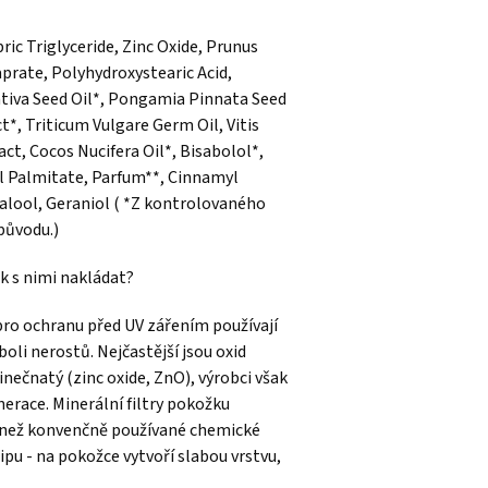
ric Triglyceride, Zinc Oxide, Prunus
prate, Polyhydroxystearic Acid,
ativa Seed Oil*, Pongamia Pinnata Seed
t*, Triticum Vulgare Germ Oil, Vitis
act, Cocos Nucifera Oil*, Bisabolol*,
l Palmitate, Parfum**, Cinnamyl
inalool, Geraniol ( *Z kontrolovaného
původu.)
ak s nimi nakládat?
pro ochranu před UV zářením používají
boli nerostů. Nejčastější jsou oxid
zinečnatý (zinc oxide, ZnO), výrobci však
nerace. Minerální filtry pokožku
ší než konvenčně používané chemické
cipu - na pokožce vytvoří slabou vrstvu,