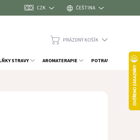
CZK
ČEŠTINA
PRÁZDNÝ KOŠÍK
NÁKUPNÍ
KOŠÍK
LŇKY STRAVY
AROMATERAPIE
POTRAVINY
OST