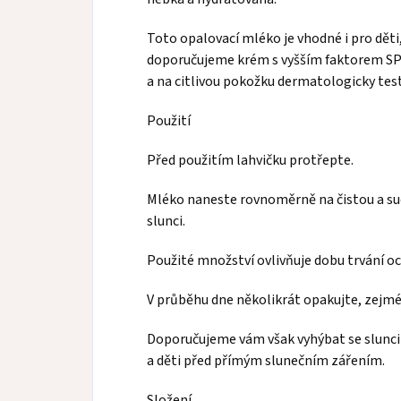
Toto opalovací mléko je vhodné i pro děti
doporučujeme krém s vyšším faktorem SPF
a na citlivou pokožku dermatologicky tes
Použití
Před použitím lahvičku protřepte.
Mléko naneste rovnoměrně na čistou a suc
slunci.
Použité množství ovlivňuje dobu trvání oc
V průběhu dne několikrát opakujte, zejmé
Doporučujeme vám však vyhýbat se slunci m
a děti před přímým slunečním zářením.
Složení