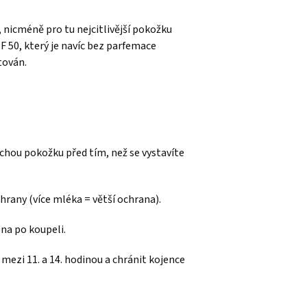
, nicméně pro tu nejcitlivější pokožku
 50, který je navíc bez parfemace
tován.
hou pokožku před tím, než se vystavíte
hrany (více mléka = větší ochrana).
na po koupeli.
ezi 11. a 14. hodinou a chránit kojence