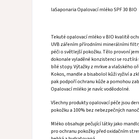
laSaponaria Opalovací mléko SPF 30 BIO
Tekuté opalovací mléko v BIO kvalitě ochrá
UVB zářením přírodními minerálními filtry 
péči o světlejší pokožku. Tělo provoní jem
dokonale vyladěné konzistenci se roztírá 
bílé stopy. Výtažky z mrkve a vlašského o
Kokos, mandle a bisabolol kůži vyživí a zk
pak podpoří ochranu kůže a pomohou zabr
Opalovací mléko je navíc voděodolné.
Všechny produkty opalovací péče jsou der
pokožku a 100% bez nebezpečných nanočá
Mléko obsahuje pečující látky jako mandlov
pro ochranu pokožky před oxidačním stre
hebká a hydratovaná.