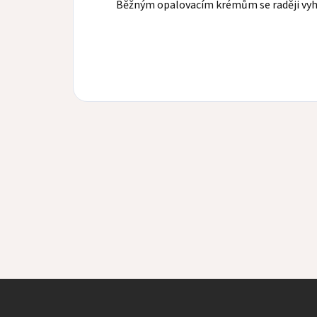
Běžným opalovacím krémům se raději vy
Z
á
p