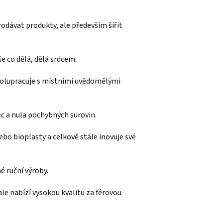
prodávat produkty, ale především šířit
še co dělá, dělá srdcem.
polupracuje s místními uvědomělými
c a nula pochybných surovin.
ebo bioplasty a celkově stále inovuje své
 ruční výroby.
ale nabízí vysokou kvalitu za férovou