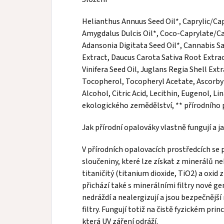
Helianthus Annuus Seed Oil*, Caprylic/Cap
Amygdalus Dulcis Oil*, Coco-Caprylate/Ca
Adansonia Digitata Seed Oil*, Cannabis S
Extract, Daucus Carota Sativa Root Extrac
Vinifera Seed Oil, Juglans Regia Shell Extr
Tocopherol, Tocopheryl Acetate, Ascorby
Alcohol, Citric Acid, Lecithin, Eugenol, L
ekologického zemědělství, ** přírodního 
Jak přírodní opalováky vlastně fungují a j
V přírodních opalovacích prostředcích se 
sloučeniny, které lze získat z minerálů ne
titaničitý (titanium dioxide, TiO2) a oxid 
přichází také s minerálními filtry nové ge
nedráždí a nealergizují a jsou bezpečněj
filtry. Fungují totiž na čistě fyzickém prin
která UV záření odráží.