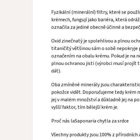
Fyzikální (minerální) filtry, které se použ
krémech, fungují jako bariéra, která odráž
označila za jediné obecně účinné a bezpečn
Oxid zinečnatý je spolehlivou a plnou och
titaničitý většinou sám o sobě nepokryje 
označením na obalu krému. Pokud je na n
plnou ochranou jisti (výrobci musí projít 
dát).
Oba zmíněné minerály jsou charakteristic
pokožce vidět. Doporučujeme tedy krém n
jej v malém množství a důkladně jej na pok
vyšší faktor, tím bělejší krém je.
Proč nás laSaponaria chytla za srdce
Všechny produkty jsou 100% z přírodních a