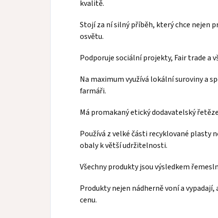
kvalitě.
Stojí za ní silný příběh, který chce nejen 
osvětu.
Podporuje sociální projekty, Fair trade a v
Na maximum využívá lokální suroviny a s
farmáři.
Má promakaný etický dodavatelský řetěze
Používá z velké části recyklované plasty n
obaly k větší udržitelnosti.
Všechny produkty jsou výsledkem řemeslné
Produkty nejen nádherně voní a vypadají, 
cenu.