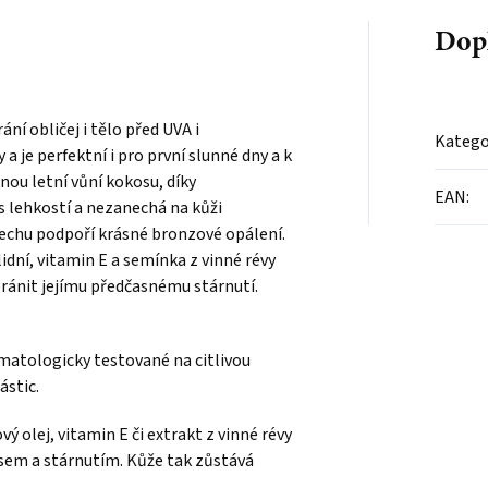
Dop
ní obličej i tělo před UVA i
Katego
a je perfektní i pro první slunné dny a k
nou letní vůní kokosu, díky
EAN
:
s lehkostí a nezanechá na kůži
řechu podpoří krásné bronzové opálení.
lidní, vitamin E a semínka z vinné révy
ánit jejímu předčasnému stárnutí.
matologicky testované na citlivou
stic.
ý olej, vitamin E či extrakt z vinné révy
sem a stárnutím. Kůže tak zůstává