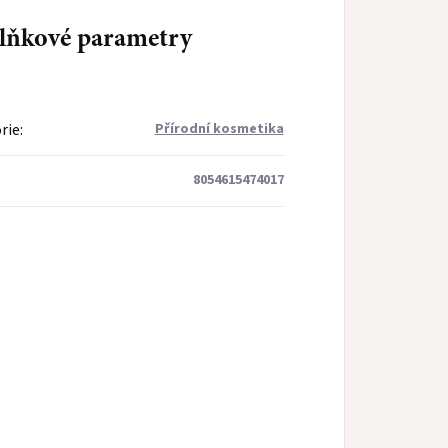
lňkové parametry
rie
:
Přírodní kosmetika
8054615474017