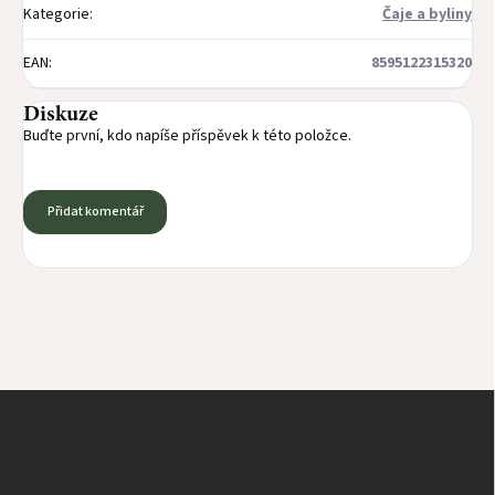
Kategorie
:
Čaje a byliny
EAN
:
8595122315320
Diskuze
Buďte první, kdo napíše příspěvek k této položce.
Přidat komentář
Z
á
p
a