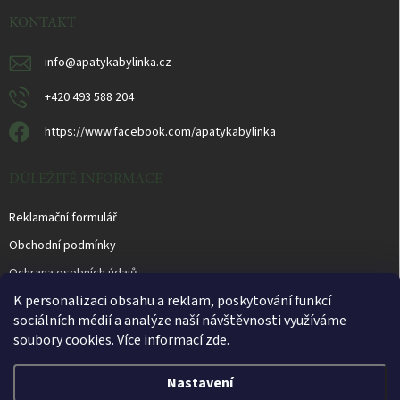
t
í
KONTAKT
info
@
apatykabylinka.cz
+420 493 588 204
https://www.facebook.com/apatykabylinka
DŮLEŽITÉ INFORMACE
Reklamační formulář
Obchodní podmínky
Ochrana osobních údajů
K personalizaci obsahu a reklam, poskytování funkcí
sociálních médií a analýze naší návštěvnosti využíváme
soubory cookies. Více informací
zde
.
Otevírací doba prodejny PO - PÁ 10.00 - 16.00 hod.
Nastavení