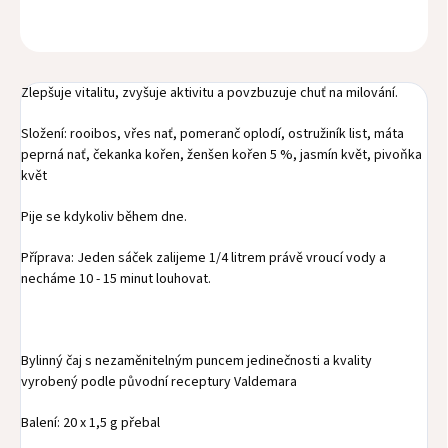
ZEPTAT SE
HLÍDAT
Zlepšuje vitalitu, zvyšuje aktivitu a povzbuzuje chuť na milování.
Složení: rooibos, vřes nať, pomeranč oplodí, ostružiník list, máta
peprná nať, čekanka kořen, ženšen kořen 5 %, jasmín květ, pivoňka
květ
Pije se kdykoliv během dne.
Příprava: Jeden sáček zalijeme 1/4 litrem právě vroucí vody a
necháme 10 - 15 minut louhovat.
Bylinný čaj s nezaměnitelným puncem jedinečnosti a kvality
vyrobený podle původní receptury Valdemara
Balení: 20 x 1,5 g přebal