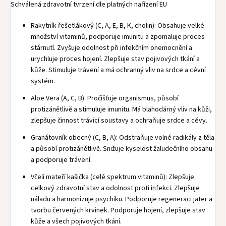
Schválená zdravotní tvrzení dle platných nařízení EU
Rakytník řešetlákový (C, A, E, B, K, cholin): Obsahuje velké
množství vitaminů, podporuje imunitu a zpomaluje proces
stárnutí. Zvyšuje odolnost při infekčním onemocnění a
urychluje proces hojení. Zlepšuje stav pojivových tkání a
kůže. Stimuluje trávení a má ochranný vliv na srdce a cévní
systém.
Aloe Vera (A, C, B): Pročišťuje organismus, působí
protizánětlivě a stimuluje imunitu. Má blahodárný vliv na kůži,
zlepšuje činnost trávicí soustavy a ochraňuje srdce a cévy.
Granátovník obecný (C, B, A): Odstraňuje volné radikály z těla
a působí protizánětlivě. Snižuje kyselost žaludečního obsahu
a podporuje trávení.
Včelí mateří kašička (celé spektrum vitaminů): Zlepšuje
celkový zdravotní stav a odolnost proti infekci. Zlepšuje
náladu a harmonizuje psychiku. Podporuje regeneraci jater a
tvorbu červených krvinek. Podporuje hojení, zlepšuje stav
kůže a všech pojivových tkání.