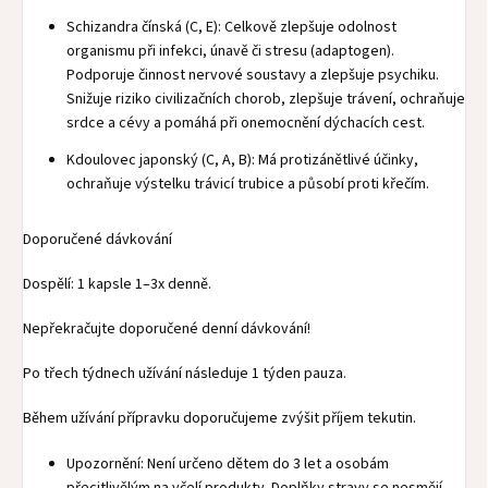
Schizandra čínská (C, E): Celkově zlepšuje odolnost
organismu při infekci, únavě či stresu (adaptogen).
Podporuje činnost nervové soustavy a zlepšuje psychiku.
Snižuje riziko civilizačních chorob, zlepšuje trávení, ochraňuje
srdce a cévy a pomáhá při onemocnění dýchacích cest.
Kdoulovec japonský (C, A, B): Má protizánětlivé účinky,
ochraňuje výstelku trávicí trubice a působí proti křečím.
Doporučené dávkování
Dospělí: 1 kapsle 1–3x denně.
Nepřekračujte doporučené denní dávkování!
Po třech týdnech užívání následuje 1 týden pauza.
Během užívání přípravku doporučujeme zvýšit příjem tekutin.
Upozornění: Není určeno dětem do 3 let a osobám