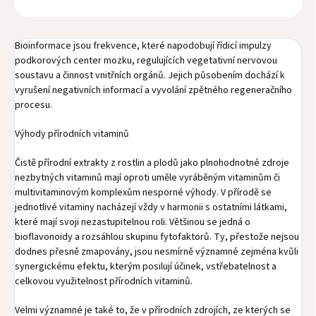
Bioinformace jsou frekvence, které napodobují řídicí impulzy
podkorových center mozku, regulujících vegetativní nervovou
soustavu a činnost vnitřních orgánů. Jejich působením dochází k
vyrušení negativních informací a vyvolání zpětného regeneračního
procesu.
Výhody přírodních vitaminů
Čistě přírodní extrakty z rostlin a plodů jako plnohodnotné zdroje
nezbytných vitaminů mají oproti uměle vyráběným vitaminům či
multivitaminovým komplexům nesporné výhody. V přírodě se
jednotlivé vitaminy nacházejí vždy v harmonii s ostatními látkami,
které mají svoji nezastupitelnou roli. Většinou se jedná o
bioflavonoidy a rozsáhlou skupinu fytofaktorů. Ty, přestože nejsou
dodnes přesně zmapovány, jsou nesmírně významné zejména kvůli
synergickému efektu, kterým posilují účinek, vstřebatelnost a
celkovou využitelnost přírodních vitaminů.
Velmi významné je také to, že v přírodních zdrojích, ze kterých se