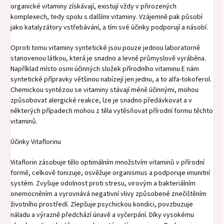
organické vitaminy získávají, existují vždy v přirozených
komplexech, tedy spolu s dalšími vitaminy. Vzájemně pak působí
jako katalyzátory vstřebávání, a tím své účinky podporují a násobí.
Oproti tomu vitaminy syntetické jsou pouze jednou laboratorně
stanovenou látkou, která je snadno a levně průmyslově vyráběna.
Například místo osmi účinných složek přírodního vitaminu E nám
syntetické přípravky většinou nabízejí jen jednu, a to alfa-tokoferol.
Chemickou syntézou se vitaminy stávají méně účinnými, mohou
způsobovat alergické reakce, lze je snadno předávkovat a v
některých případech mohou z těla vytěsňovat přírodní formu těchto
vitaminů.
Účinky Vitaflorinu
Vitaflorin zásobuje tělo optimálním množstvím vitaminů v přírodní
formě, celkově tonizuje, osvěžuje organismus a podporuje imunitní
systém. Zvyšuje odolnost proti stresu, virovým a bakteriálním
onemocněním a vyrovnává negativní vlivy způsobené znečištěním
životního prostředí. Zlepšuje psychickou kondici, povzbuzuje
náladu a výrazně předchází únavě a vyčerpání. Díky vysokému