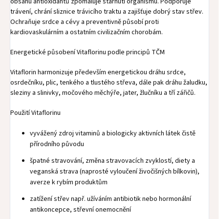
obsahu antioxidantů zpomaluje stárnutí organismu. Podporuje
trávení, chrání sliznice trávicího traktu a zajišťuje dobrý stav střev.
Ochraňuje srdce a cévy a preventivně působí proti
kardiovaskulárním a ostatním civilizačním chorobám.
Energetické působení Vitaflorinu podle principů TČM
Vitaflorin harmonizuje především energetickou dráhu srdce,
osrdečníku, plic, tenkého a tlustého střeva, dále pak dráhu žaludku,
sleziny a slinivky, močového měchýře, jater, žlučníku a tří zářičů.
Použití Vitaflorinu
vyvážený zdroj vitaminů a biologicky aktivních látek čistě
přírodního původu
špatné stravování, změna stravovacích zvyklostí, diety a
veganská strava (naprosté vyloučení živočišných bílkovin),
averze k rybím produktům
zatížení střev např. užíváním antibiotik nebo hormonální
antikoncepce, střevní onemocnění