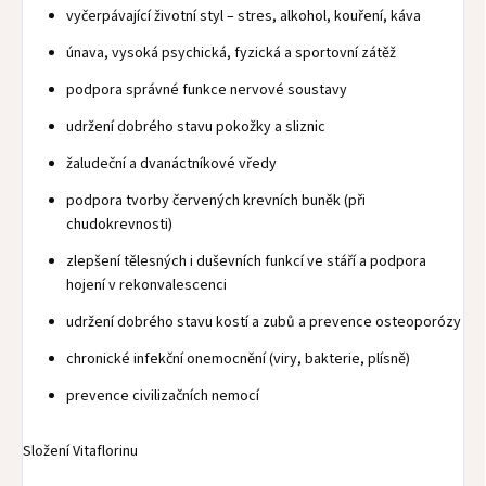
vyčerpávající životní styl – stres, alkohol, kouření, káva
únava, vysoká psychická, fyzická a sportovní zátěž
podpora správné funkce nervové soustavy
udržení dobrého stavu pokožky a sliznic
žaludeční a dvanáctníkové vředy
podpora tvorby červených krevních buněk (při
chudokrevnosti)
zlepšení tělesných i duševních funkcí ve stáří a podpora
hojení v rekonvalescenci
udržení dobrého stavu kostí a zubů a prevence osteoporózy
chronické infekční onemocnění (viry, bakterie, plísně)
prevence civilizačních nemocí
Složení Vitaflorinu