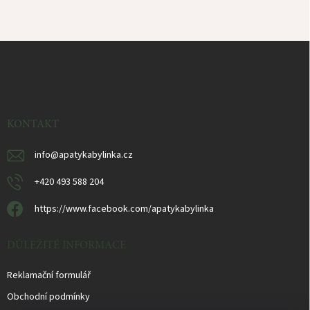
Z
á
p
a
t
í
KONTAKT
info
@
apatykabylinka.cz
+420 493 588 204
https://www.facebook.com/apatykabylinka
DŮLEŽITÉ INFORMACE
Reklamační formulář
Obchodní podmínky