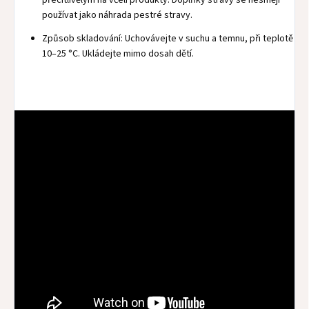
přecitlivělým na včelí produkty. Doplňky stravy se nesmějí
používat jako náhrada pestré stravy.
Způsob skladování: Uchovávejte v suchu a temnu, při teplotě
10–25 °C. Ukládejte mimo dosah dětí.