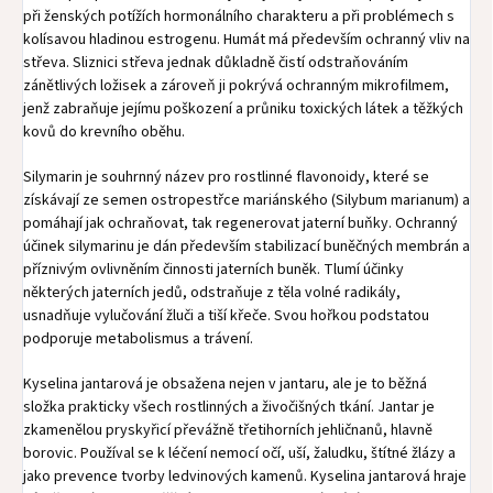
při ženských potížích hormonálního charakteru a při problémech s
kolísavou hladinou estrogenu. Humát má především ochranný vliv na
střeva. Sliznici střeva jednak důkladně čistí odstraňováním
zánětlivých ložisek a zároveň ji pokrývá ochranným mikrofilmem,
jenž zabraňuje jejímu poškození a průniku toxických látek a těžkých
kovů do krevního oběhu.
Silymarin je souhrnný název pro rostlinné flavonoidy, které se
získávají ze semen ostropestřce mariánského (Silybum marianum) a
pomáhají jak ochraňovat, tak regenerovat jaterní buňky. Ochranný
účinek silymarinu je dán především stabilizací buněčných membrán a
příznivým ovlivněním činnosti jaterních buněk. Tlumí účinky
některých jaterních jedů, odstraňuje z těla volné radikály,
usnadňuje vylučování žluči a tiší křeče. Svou hořkou podstatou
podporuje metabolismus a trávení.
Kyselina jantarová je obsažena nejen v jantaru, ale je to běžná
složka prakticky všech rostlinných a živočišných tkání. Jantar je
zkamenělou pryskyřicí převážně třetihorních jehličnanů, hlavně
borovic. Používal se k léčení nemocí očí, uší, žaludku, štítné žlázy a
jako prevence tvorby ledvinových kamenů. Kyselina jantarová hraje