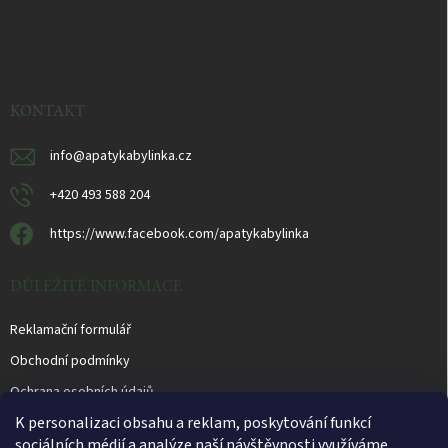
Z
á
p
a
t
í
KONTAKT
info
@
apatykabylinka.cz
+420 493 588 204
https://www.facebook.com/apatykabylinka
DŮLEŽITÉ INFORMACE
Reklamační formulář
Obchodní podmínky
Ochrana osobních údajů
K personalizaci obsahu a reklam, poskytování funkcí
sociálních médií a analýze naší návštěvnosti využíváme