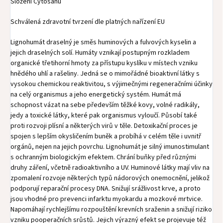
Složení Cytosanu
Schválená zdravotní tvrzení dle platných nařízení EU
Lignohumát draselný je směs huminových a fulvových kyselin a
jejich draselných solí. Humáty vznikají postupným rozkladem
organické třetihorní hmoty za přístupu kyslíku v místech vzniku
hnědého uhlí a rašeliny. Jedná se o mimořádné bioaktivní látky s
vysokou chemickou reaktivitou, s výjimečnými regeneračními účinky
na celý organismus a jeho energetický systém. Humát má
schopnost vázat na sebe především těžké kovy, volné radikály,
jedy a toxické látky, které pak organismus vyloučí. Působí také
proti rozvoji plísní a některých virů v těle. Detoxikační proces je
spojen s lepším okysličením buněk a probíhá v celém těle i uvnitř
orgánů, nejen na jejich povrchu. Lignohumát je silný imunostimulant
s ochranným biologickým efektem. Chrání buňky před různými
druhy záření, včetně radioaktivního a UV. Huminové látky mají vliv na
zpomalení rozvoje některých typů nádorových onemocnění, jelikož
podporují reparační procesy DNA. Snižují srážlivost krve, a proto
jsou vhodné pro prevenci infarktu myokardu a mozkové mrtvice.
Napomáhají rychlejšímu rozpouštění krevních sraženin a snižují riziko
vzniku pooperačních srůstů. Jejich výrazný efekt se projevuje též