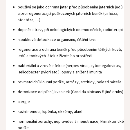
používá se jako ochrana jater před působením jaterních jedů
a pro regeneraci již poškozených jaterních buněk (cirhóza,
steatóza, …)
doplněk stravy při onkologických onemocněních, radioterapii
hloubková detoxikace organismu, čištění krve
regenerace a ochrana buněk před působením těžkých kovů,
jedů a toxických látek z životního prostředí
bakteriální a virové infekce (herpes virus, cytomegalovirus,
Helicobacter pylori atd.), opary a snížená imunita
revmatoidní kloubní potíže, artrózy, artritidy, bolesti páteře
detoxikace od plísní, kvasinek (Candida albicans či jiné druhy)
alergie
kožní nemoci, lupénka, ekzémy, akné
hormonální poruchy, nepravidelná menstruace, klimakterické
potíže