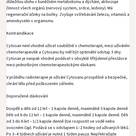
důležitou úlohu v buněčném metabolismu a dýchání, aktivizuje
činnost všech orgánů (nervový system, srdce, ledviny). Má
regenerační účinky na buňky. Zvyšuje vstřebávání železa, vitaminů a
aminokyselin v organismu.
Kontraindikace
Cytosan není vhodné užívat souběžně s chemoterapií, mezi užíváním
chemoterapeutik a Cytosanu by měl být optimální odstup 3 dny.
Cytosan je naopak vhodné podávat v obvyklé třítýdenní přestávce
mezi jednotlivými chemoterapeutickými dávkami.
V průběhu radioterapie je užívání Cytosanu prospěšné a bezpečné,
chrání tělo před poškozením zářením.
Doporučené dávkování
Dospělí a děti od 12 let – 1 kapsle denně, maximálně 3 kapsle denně.
Děti od 6 do 12 let – 1 kapsle denně, maximálně 2 kapsle denně. Děti
od 3 do 6 let – 1/2 kapsle denně (lze rozpustit ve vodě nebo
ovocném čaji). Podává se s odstupem 1–2 hodiny od užívaných léků.
Po 3–4 týdnech užívání je nutná 1 týden pauza. Nepřekračujte