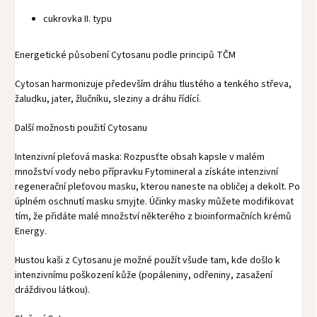
cukrovka II. typu
Energetické působení Cytosanu podle principů TČM
Cytosan harmonizuje především dráhu tlustého a tenkého střeva,
žaludku, jater, žlučníku, sleziny a dráhu řídící.
Další možnosti použití Cytosanu
Intenzivní pleťová maska: Rozpusťte obsah kapsle v malém
množství vody nebo přípravku Fytomineral a získáte intenzivní
regenerační pleťovou masku, kterou naneste na obličej a dekolt. Po
úplném oschnutí masku smyjte. Účinky masky můžete modifikovat
tím, že přidáte malé množství některého z bioinformačních krémů
Energy.
Hustou kaši z Cytosanu je možné použít všude tam, kde došlo k
intenzivnímu poškození kůže (popáleniny, odřeniny, zasažení
dráždivou látkou).