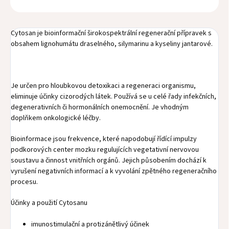
Cytosan je bioinformační širokospektrální regenerační přípravek s
obsahem lignohumátu draselného, silymarinu a kyseliny jantarové.
Je určen pro hloubkovou detoxikaci a regeneraci organismu,
eliminuje účinky cizorodých látek. Používá se u celé řady infekčních,
degenerativních či hormonálních onemocnění. Je vhodným
doplňkem onkologické léčby.
Bioinformace jsou frekvence, které napodobují řídící impulzy
podkorových center mozku regulujících vegetativní nervovou
soustavu a činnost vnitřních orgánů. Jejich působením dochází k
vyrušení negativních informací a k vyvolání zpětného regeneračního
procesu.
Účinky a použití Cytosanu
imunostimulační a protizánětlivý účinek