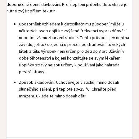
doporučené denní dávkování. Pro zlepšení průběhu detoxikace je
nutné zvýšit příjem tekutin.
Upozornění: Vzhledem k detoxikačnímu působení může u
některých osob dojít ke zvýšené frekvenci vyprazdňování
nebo tmavšímu zbarvení stolice. Tento průvodní jev není na
závadu, jelikož se jedná o proces odstraňování toxických
látek z těla. Výrobek není určen pro děti do 3 let. Užívání v
době těhotenství a kojení konzultujte se svým lékařem.
Doplňky stravy nejsou určeny k používání jako náhrada
pestré stravy.
Způsob skladování: Uchovávejte v suchu, mimo dosah
slunečního záření, při teplotě 10–25 °C. Chraňte před
mrazem. Ukládejte mimo dosah dětí!