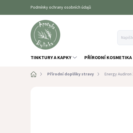
Přejít
Podmínky ochrany osobních údajů
na
obsah
TINKTURY A KAPKY
PŘÍRODNÍ KOSMETIKA
Domů
Přírodní doplňky stravy
Energy Audiron 
Neohodnoceno
Podrobnosti hodn