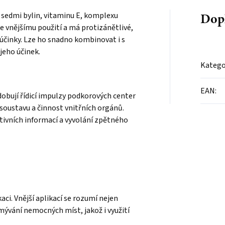
Dop
 sedmi bylin, vitaminu E, komplexu
ke vnějšímu použití a má protizánětlivé,
 účinky. Lze ho snadno kombinovat i s
jeho účinek.
Katego
EAN
:
dobují řídicí impulzy podkorových center
soustavu a činnost vnitřních orgánů.
tivních informací a vyvolání zpětného
aci. Vnější aplikací se rozumí nejen
omývání nemocných míst, jakož i využití