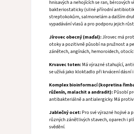
hnisavých a nehojících se ran, bércových 
bakteriostaticky (silné přírodní antibiot
streptokokům, salmonelám a dalším druhům
vypadávání vlasů a pro podporu jejich růst
Jírovec obecný (maďal):
Jírovec má prot
otoky a pozitivně působí na pružnost a pe
zánětech, angínách, hemoroidech, otocíc
Krvavec toten:
Má výrazné stahující, anti
se užívá jako kloktadlo při krvácení dásní i 
Komplex bioinformací (kopretina řimbab
růženín, malachit a andradit):
Působí pr
antibakteriálně a antialergicky. Má protiv
Jablečný ocet:
Pro své výrazné hojivé a p
různých zánětlivých stavech, oparech i plí
svědění.