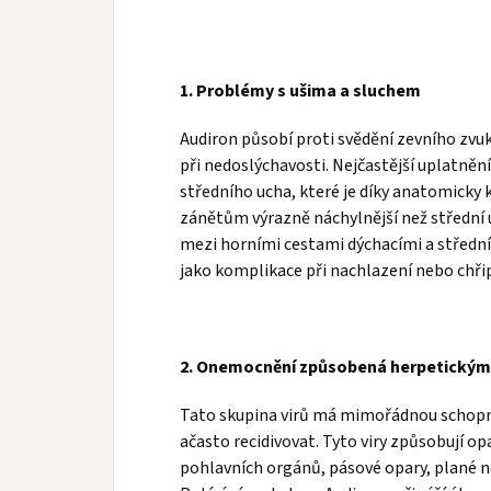
1. Problémy s ušima a sluchem
Audiron působí proti svědění zevního zvuk
při nedoslýchavosti. Nejčastější uplatně
středního ucha, které je díky anatomicky k
zánětům výrazně náchylnější než střední
mezi horními cestami dýchacími a středn
jako komplikace při nachlazení nebo chři
2. Onemocnění způsobená herpetickými
Tato skupina virů má mimořádnou schopn
ačasto recidivovat. Tyto viry způsobují opar
pohlavních orgánů, pásové opary, plané n