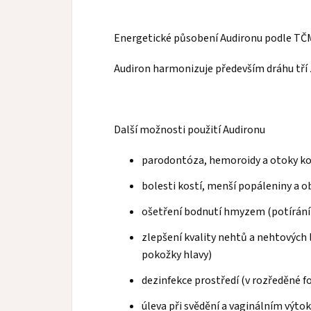
Energetické působení Audironu podle TČ
Audiron harmonizuje především dráhu tří z
Další možnosti použití Audironu
parodontóza, hemoroidy a otoky k
bolesti kostí, menší popáleniny a o
ošetření bodnutí hmyzem (potírání
zlepšení kvality nehtů a nehtových 
pokožky hlavy)
dezinfekce prostředí (v rozředěné 
úleva při svědění a vaginálním výto