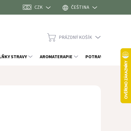
CZK
ČEŠTINA
PRÁZDNÝ KOŠÍK
NÁKUPNÍ
KOŠÍK
LŇKY STRAVY
AROMATERAPIE
POTRAVINY
OST