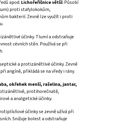
vředů apod.
Lichořeřišnice větší:
Působí
ikum) proti stafylokokům,
 bakterií. Zevně lze využít i proti
u.
izánětlivé účinky. Tlumí a odstraňuje
vnost cévních stěn. Používá se při
h.
septické a protizánětlivé účinky. Zevně
při angíně, přikládá se na vředy i rány.
a, okřehek menší, rašelina, jantar,
otizánětlivě, protihorečnatě,
irové a analgetické účinky.
rotiplísňové účinky se zevně užívá při
sních. Snižuje bolest a odstraňuje