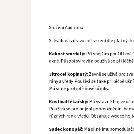
Složení Audironu
Schválená zdravotní tvrzení dle platných 
Kakost smrdutý:
Při vnějším použití má 
akné. Působí svíravě a používá se při léčb
Jitrocel kopinatý:
Zevně se užívá pro své 
rány a vředy. Používá se také při léčbě u
Má silné protiplísňové účinky.
Kostival lékařský:
Má výrazné hojivé účink
Používá se pro hojení pohmožděnin, hem
různých ran a vředů. Obsahuje vysoce hoji
Sadec konopáč:
Má silné imunomodulační