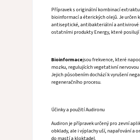
Přípravek s originální kombinací extraktu
bioinformací a éterických olejů. Je určen 
antiseptické, antibakteriální a antivirové
ostatními produkty Energy, které posilují 
Bioinformace
jsou frekvence, které napo
mozku, regulujících vegetativní nervovou 
Jejich působením dochází k vyrušení nega
regeneračního procesu.
Účinky a použití Audironu
Audiron je přípravek určený pro zevní aplik
obklady, ale i výplachy uší, napařování a 
do mastí a kloktadel.