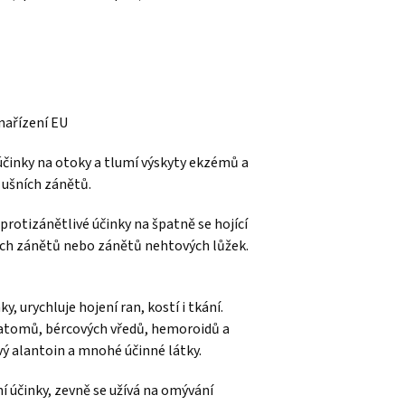
nařízení EU
účinky na otoky a tlumí výskyty ekzémů a
ě ušních zánětů.
protizánětlivé účinky na špatně se hojící
šních zánětů nebo zánětů nehtových lůžek.
y, urychluje hojení ran, kostí i tkání.
atomů, bércových vředů, hemoroidů a
vý alantoin a mnohé účinné látky.
 účinky, zevně se užívá na omývání