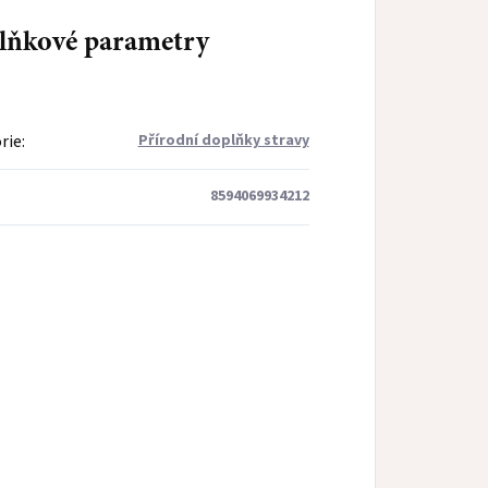
lňkové parametry
rie
:
Přírodní doplňky stravy
8594069934212