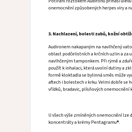
Potírání roztokem Audironu přináší úlevu
onemocnění způsobených herpes viry a n
3. Nachlazení, bolesti zubů, kožní obtíž
Audironem nakapaným na navlhčený vatový
oblast podčelistních a krčních uzlin a za u
navlhčeným tamponkem. Při rýmě a zduření 
použít k inhalaci, která uvolní dutiny a zk
formě kloktadla se bylinná směs může vyu
aftech i bolestech v krku. Velmi dobře se
vřídků, bradavic, plísňových onemocnění 
U všech výše zmíněných onemocnění lze d
koncentráty a krémy Pentagramu®.