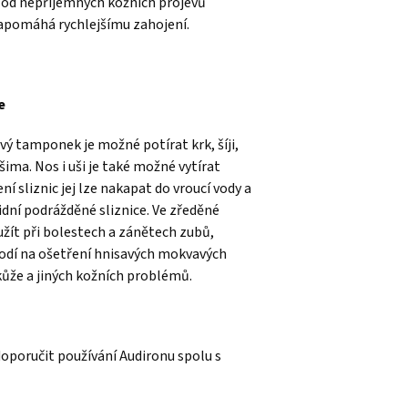
 od nepříjemných kožních projevů
apomáhá rychlejšímu zahojení.
e
 tamponek je možné potírat krk, šíji,
šima. Nos i uši je také možné vytírat
sliznic jej lze nakapat do vroucí vody a
lidní podrážděné sliznice. Ve zředěné
žít při bolestech a zánětech zubů,
 hodí na ošetření hnisavých mokvavých
kůže a jiných kožních problémů.
oporučit používání Audironu spolu s