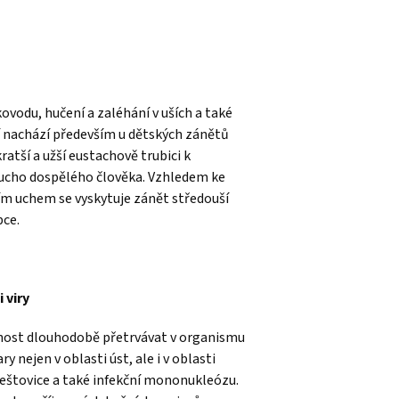
ovodu, hučení a zaléhání v uších a také
ní nachází především u dětských zánětů
ratší a užší eustachově trubici k
 ucho dospělého člověka. Vzhledem ke
ím uchem se vyskytuje zánět středouší
pce.
 viry
ost dlouhodobě přetrvávat v organismu
y nejen v oblasti úst, ale i v oblasti
eštovice a také infekční mononukleózu.