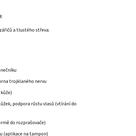
M:
ářičů a tlustého střeva.
onečníku
brna trojklaného nervu
 kůže)
lůžek, podpora růstu vlasů (vtírání do
formě do rozprašovače)
ku (aplikace na tampon)