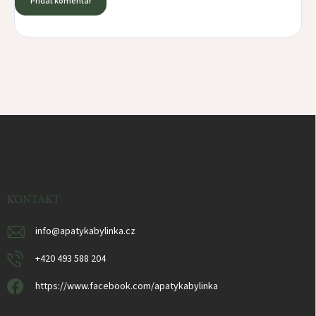
Přidat komentář
Z
á
p
a
t
í
KONTAKT
info
@
apatykabylinka.cz
+420 493 588 204
https://www.facebook.com/apatykabylinka