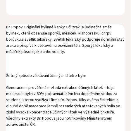
ZEPTAT SE
Dr. Popov Originální bylinné kapky Oči zrak je jedinečná směs
bylinek, která obsahuje sporýš, měsíček, klanoprašku, chrpu,
borůvku a světlík lékařský. Světlík lékařský podporuje normální stav
zraku a přispívá k celkovému osvěžení těla. Sporýš lékařský a
měsíček působí jako antioxidanty.
Šetrný způsob získávání účinných látek z bylin
Generacemi prověřená metoda extrakce účinných látek – to je
macerace bylin v 60% potravinářském lihu doplněném vodou za
studena, kterou využívá i firma Dr. Popov. Díky dvěma činitelům a
dlouhé době macerace jemně rozemletých atestovaných bylin se
získá vysoká koncentrace účinných látek ve výsledné tinktuře.
Všechny extrakty Dr. Popova jsou notifikovány Ministerstvem
zdravotnictví ČR.