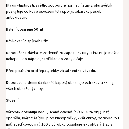
Hlavní vlastnosti: světlík podporuje normální stav zraku světlík
poskytuje celkové osvěžení těla sporýš lékařský působí
antioxidačně
Balení obsahuje 50 ml.
Dávkování a způsob užití
Doporučená dávka je 2x denně 20 kapek tinktury. Tinkuru je možno
nakapat i do nápoje, například do vody a čaje.
Před použitím protřepat, lehký zákal není na závadu.
Doporučená denní dávka (40 kapek) obsahuje extrakt z á 44 mg
všech obsažených bylin.
Složení
Výrobek obsahuje vodu, jemný kvasný líh (alk. 40% obj.), nať
sporýše, květ měsíčku, plod klanoprašky, květ chrpy, borůvkovou
nať, světlíkovou nať. 100 g výrobku obsahuje extrakt a á 2,75 g