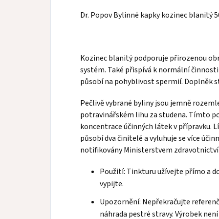
Dr. Popov Bylinné kapky kozinec blanitý 
Kozinec blanitý podporuje přirozenou ob
systém. Také přispívá k normální činnosti
působí na pohyblivost spermií. Doplněk st
Pečlivě vybrané byliny jsou jemně rozem
potravinářském lihu za studena. Tímto p
koncentrace účinných látek v přípravku. L
působí dva činitelé a vyluhuje se více účin
notifikovány Ministerstvem zdravotnictví
Použití: Tinkturu užívejte přímo a 
vypijte.
Upozornění: Nepřekračujte referenč
náhrada pestré stravy. Výrobek není 