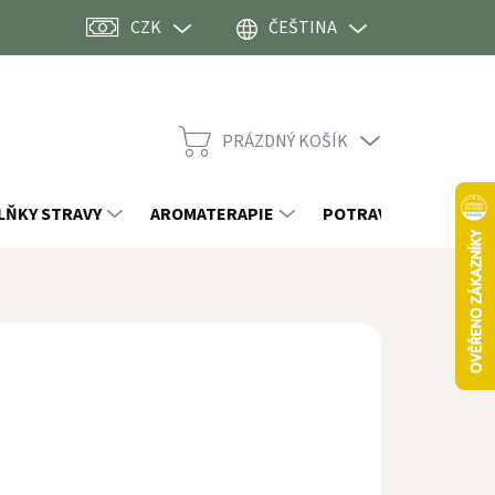
CZK
ČEŠTINA
PRÁZDNÝ KOŠÍK
NÁKUPNÍ
KOŠÍK
LŇKY STRAVY
AROMATERAPIE
POTRAVINY
OST