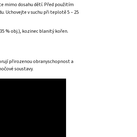
te mimo dosahu dětí. Před použitím
u. Uchovejte v suchu při teplotě 5 – 25
 35 % obj.), kozinec blanitý kořen.
rují přirozenou obranyschopnost a
močové soustavy.