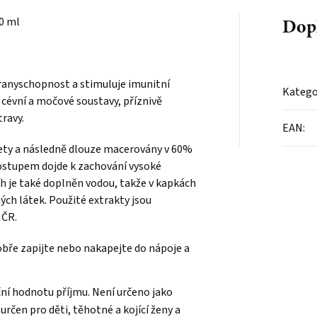
Dop
50 ml
ranyschopnost a stimuluje imunitní
Katego
 cévní a močové soustavy, příznivě
ravy.
EAN
:
lety a následně dlouze macerovány v 60%
ostupem dojde k zachování vysoké
íh je také doplněn vodou, takže v kapkách
ných látek. Použité extrakty jsou
 ČR.
dobře zapijte nebo nakapejte do nápoje a
ní hodnotu příjmu. Není určeno jako
určen pro děti, těhotné a kojící ženy a