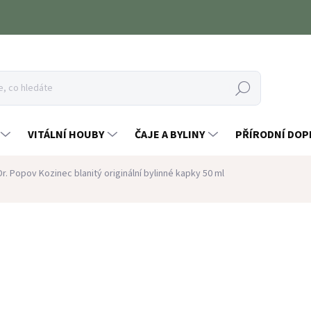
Hledat
VITÁLNÍ HOUBY
ČAJE A BYLINY
PŘÍRODNÍ DOP
Dr. Popov Kozinec blanitý originální bylinné kapky 50 ml
ocení
ZNAČKA:
DR. POPOV
139 Kč
Měrná
SKLADEM
(5 KS)
cena: