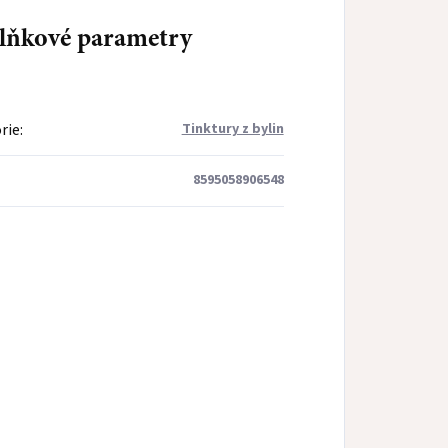
lňkové parametry
rie
:
Tinktury z bylin
8595058906548